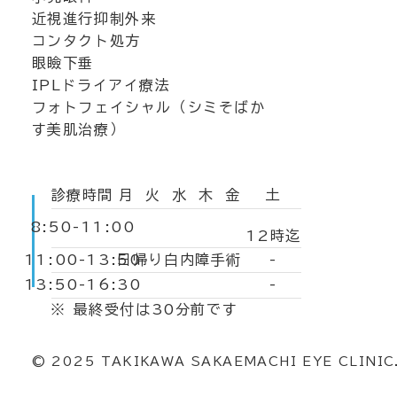
近視進行抑制外来
コンタクト処方
眼瞼下垂
IPLドライアイ療法
フォトフェイシャル（シミそばか
す美肌治療）
診療時間
​月
火
水
木
金
土
8:50-11:00
12時迄
11:00-13:50
-
日帰り白内障手術
13:50-16:30
-
※ 最終受付は30分前です
© 2025 TAKIKAWA SAKAEMACHI EYE CLINIC