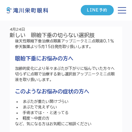
LINE予約
4月24日
新しい 眼瞼下垂の切らない選択肢
後天性眼瞼下垂治療点眼薬アップニークミニ点眼液0.1％
参天製薬より5月15日発売取り扱いします。
眼瞼下垂にお悩みの方へ
加齢的変化により年々まぶたが下がりに悩んでいた方々へ
切らずに点眼で治療する新し選択肢アップニークミニ点眼
液を取り扱いします。
このようなお悩みの症状の方へ
まぶたが重たい開けづらい
まぶたで見えずらい
手術までは・・と迷ってる
軽度～中度の方
など、気になる方はお気軽にご相談ください